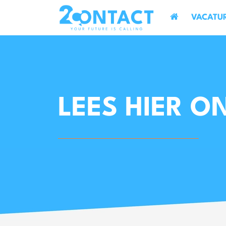
VACATU
LEES HIER O