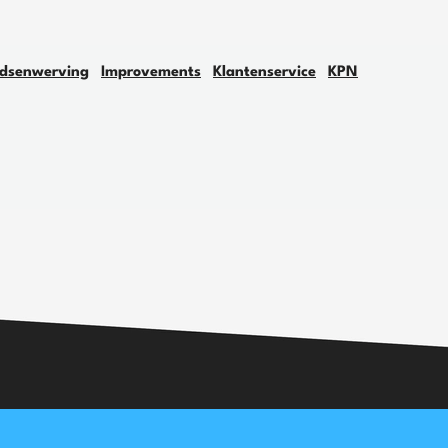
dsenwerving
Improvements
Klantenservice
KPN