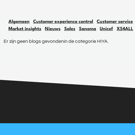
Algemeen
Customer experience control
Customer service
Market insights
Nieuws
Sales
Sanoma
Unicef
XS4ALL
Er zijn geen blogs gevondenin de categorie HIYA.