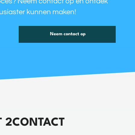
roces? Neem contact op en ontdek
ousiaster kunnen maken!
Neem contact op
T 2CONTACT