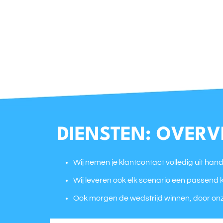
DIENSTEN: OVERV
Wij nemen je klantcontact volledig uit han
Wij leveren ook elk scenario een passend 
Ook morgen de wedstrijd winnen, door onz