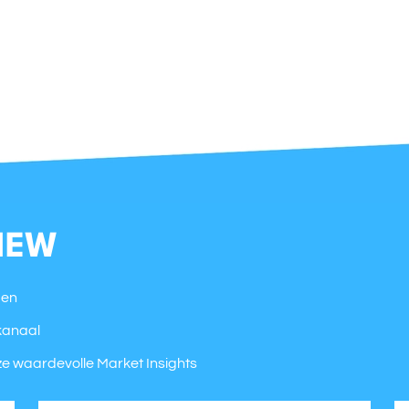
IEW
den
kanaal
e waardevolle Market Insights