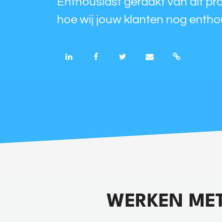
Enthousiast geraakt van dit p
hoe wij jouw klanten nog enth
WERKEN ME