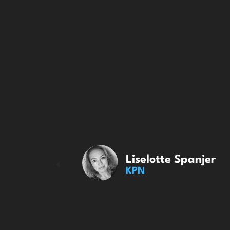
a
Liselotte Spanjer
KPN