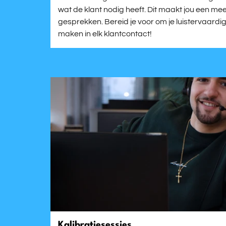
wat de klant nodig heeft. Dit maakt jou een me
gesprekken. Bereid je voor om je luistervaardi
maken in elk klantcontact!
Kalibratiesessies