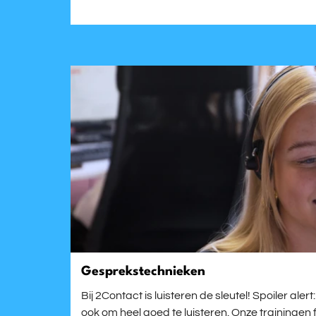
Gesprekstechnieken
Bij 2Contact is luisteren de sleutel! Spoiler aler
ook om heel goed te luisteren. Onze trainingen 