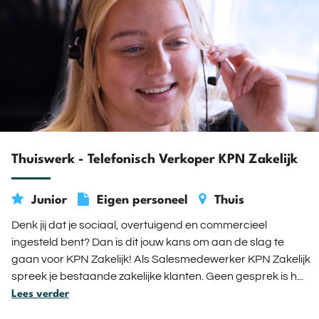
Thuiswerk - Telefonisch Verkoper KPN Zakelijk
Junior
Eigen personeel
Thuis
€
€
10,68 -
17,78
Denk jij dat je sociaal, overtuigend en commercieel
ingesteld bent? Dan is dit jouw kans om aan de slag te
gaan voor KPN Zakelijk! Als Salesmedewerker KPN Zakelijk
spreek je bestaande zakelijke klanten. Geen gesprek is h...
Lees verder