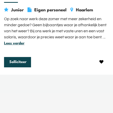
Junior
Eigen personeel
Haarlem
€
€
10,68 -
17,78
Op zoek naar werk deze zomer met meer zekerheid en
minder gedoe? Geen bijbaantjes waar je afhankelijk bent
van het weer? Bij ons werk je met vaste uren en een vast
salaris, waardoor je precies weet waar je aan toe bent. ...
Lees verder
Solliciteer