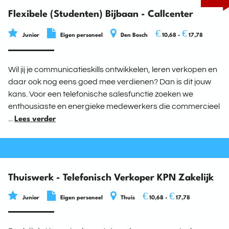
Flexibele (Studenten) Bijbaan - Callcenter
€
€
Junior
Eigen personeel
Den Bosch
10,68 -
17,78
Wil jij je communicatieskills ontwikkelen, leren verkopen en
daar ook nog eens goed mee verdienen? Dan is dit jouw
kans. Voor een telefonische salesfunctie zoeken we
enthousiaste en energieke medewerkers die commercieel
...
Lees verder
Thuiswerk - Telefonisch Verkoper KPN Zakelijk
€
€
Junior
Eigen personeel
Thuis
10,68 -
17,78