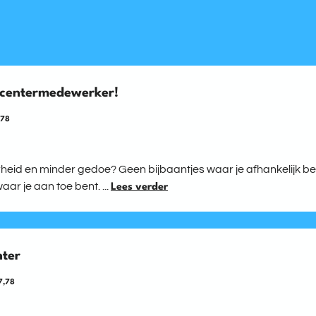
llcentermedewerker!
,78
id en minder gedoe? Geen bijbaantjes waar je afhankelijk bent
ar je aan toe bent. ...
Lees verder
nter
7,78