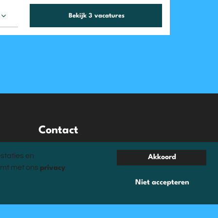
Bekijk 3 vacatures
Contact
Contact
staties en
Akkoord
Mail
temt met ons
privacy
Facebook
Niet accepteren
Instagram
Privacy statement
Klachtenprocedure