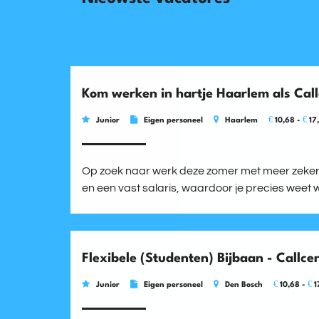
Kom werken in hartje Haarlem als Ca
€
€
Junior
Eigen personeel
Haarlem
10,68 -
17
Op zoek naar werk deze zomer met meer zekerhe
en een vast salaris, waardoor je precies weet wa
Flexibele (Studenten) Bijbaan - Callce
€
€
Junior
Eigen personeel
Den Bosch
10,68 -
1