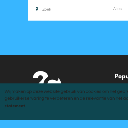
Alles
Popu
Alle v
Wij maken op deze website gebruik van cookies om het gebru
Voor b
gebruikerservaring te verbeteren en de relevantie van het a
Opleid
.
statement
Blog
Locati