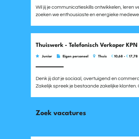
Wil jij je communicatieskills ontwikkelen, lere
zoeken we enthousiaste en energieke medewerk
Thuiswerk - Telefonisch Verkoper KPN 
€
€
Junior
Eigen personeel
Thuis
10,68 -
17,78
Denk jij dat je sociaal, overtuigend en commer
Zakelijk spreek je bestaande zakelijke klanten. 
Zoek vacatures