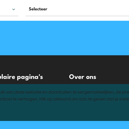
laire pagina's
Over ons
acatures
Over ons
ik van deze website en daarbuiten te vergemakkelijken, de pre
edrijven
Onze visie
anbod te verhogen. Klik op akkoord om aan te geven dat je ins
ingen en trainingen
Team
MVO
es