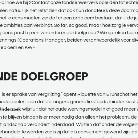
 al hoe we bij 2Contact onze fondsenwervers opleiden tot ech
en natuurlijk het liefst zien dat ook hun donateurs deze doorm
met je eens moeten zijn dat er een probleem bestaat, dat jij de ju
 ambities aan verbindt. So far, so good, maar hoe zorg je ver
 eens past bij een veranderende doelgroep? We spreken hiero
Vennings (Operations Manager, beiden verantwoordelijk voor 
nebloem en KWF.
NDE DOELGROEP
is er sprake van vergrijzing.” opent Riquette van Brunschot he
goede doelen zien dat de jongere generatie steeds minder kiest 
wijst uit dat het oude wervingsmodel niet goed mee
Onderzoek
te blijven binden is er meer nodig dan alleen het probleem, de
“Het landschap verandert inderdaad. Wij zien dat onder de volg
andeld te worden zoals zij dat als consument gewend zijn: per