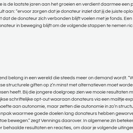
e is de laatste jaren aan het groeien en verdient daarmee een p
t aan: “ervoor zorgen dat je donateur inziet dat jij de juiste o
 dat de donateur zich verbonden blijft voelen met je fonds. Ee
donateur in beweging blijft om de volgende stappen te nemen rich
nd belang in een wereld die steeds meer on demand wordt. “We 
structurele giften op z’n minst met alternatieven moet worden
en heeft. Bij die jongere doelgroep zien we mooie resultaten me
e schriftelijke opt-out waaraan donateurs via een mailtje exp
efte aan autonomie, maar zetten die autonomie in zo’n structu
ll’ aanpak waarmee goede doelen lang donateurs hebben geworv
e bewegen.” zegt Vennings daarover. In algemene zin betekent
 behaalde resultaten en reacties, om daar je volgende uitinge