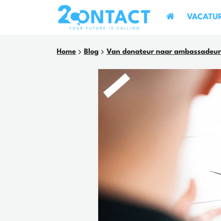
VACATU
Home
Blog
Van donateur naar ambassadeur: