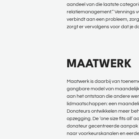
aandeel van die laatste categori
relatiemanagement.’’ Vennings vul
verbindt aan een probleem, zorgt
zorgt er vervolgens voor dat je 
MAATWERK
Maatwerk is daarbij van toeneme
gangbare model van maandelijkse 
aan het ontstaan die andere wens
lidmaatschappen: een maandelijks
Donateurs ontwikkelen meer beho
opzegging. De ‘one size fits a
donateur gecentreerde aanpak to
naar voorkeurskanalen en eerder