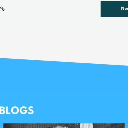
Nee
 BLOGS