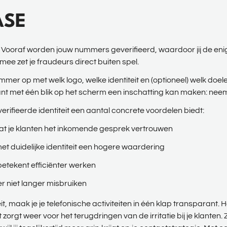
ASE
d. Vooraf worden jouw nummers geverifieerd, waardoor jij de e
ee zet je fraudeurs direct buiten spel.
mmer op met welk logo, welke identiteit en (optioneel) welk doe
klant met één blik op het scherm een inschatting kan maken: neem 
verifieerde identiteit een aantal concrete voordelen biedt:
at je klanten het inkomende gesprek vertrouwen
et duidelijke identiteit een hogere waardering
betekent efficiënter werken
 niet langer misbruiken
it, maak je je telefonische activiteiten in één klap transparant. Het
 zorgt weer voor het terugdringen van de irritatie bij je klanten.