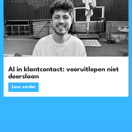
AI in klantcontact: vooruitlopen niet
doorslaan
Lees verder