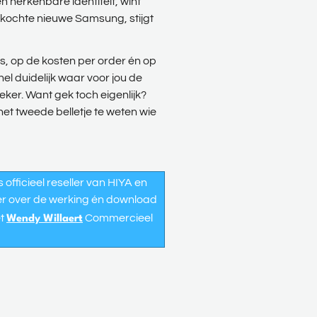
een herkenbare identiteit, wint
erkochte nieuwe Samsung, stijgt
es, op de kosten per order én op
el duidelijk waar voor jou de
eker. Want gek toch eigenlijk?
t tweede belletje te weten wie
fficieel reseller van HIYA en
r over de werking én download
et
Commercieel
Wendy Willaert