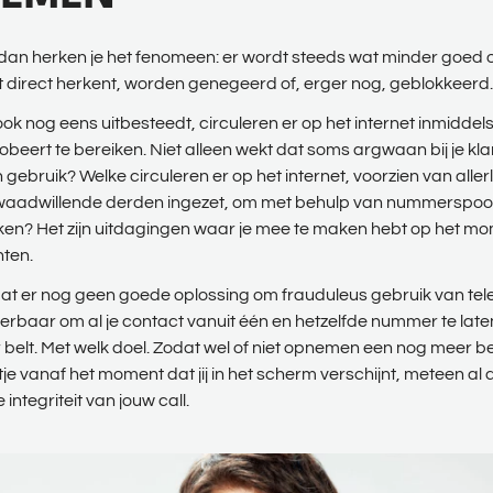
t, dan herken je het fenomeen: er wordt steeds wat minder goed
t direct herkent, worden genegeerd of, erger nog, geblokkeerd
 ook nog eens uitbesteedt, circuleren er op het internet inmiddels
rt te bereiken. Niet alleen wekt dat soms argwaan bij je klante
n gebruik? Welke circuleren er op het internet, voorzien van all
waadwillende derden ingezet, om met behulp van nummerspoo
ken? Het zijn uitdagingen waar je mee te maken hebt op het mome
nten.
bestaat er nog geen goede oplossing om frauduleus gebruik van 
voerbaar om al je contact vanuit één en hetzelfde nummer te laten 
e er belt. Met welk doel. Zodat wel of niet opnemen een nog meer
tje vanaf het moment dat jij in het scherm verschijnt, meteen al 
integriteit van jouw call.