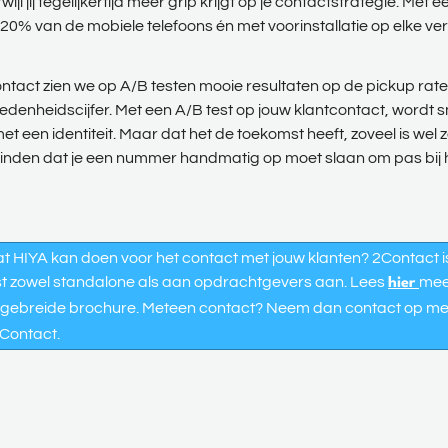
jl jij tegelijkertijd meer grip krijgt op je contactstrategie. Met 
n 20% van de mobiele telefoons én met voorinstallatie op elke v
 2Contact zien we op A/B testen mooie resultaten op de pickup rat
edenheidscijfer. Met een A/B test op jouw klantcontact, wordt sn
t een identiteit. Maar dat het de toekomst heeft, zoveel is wel z
inden dat je een nummer handmatig op moet slaan om pas bij he
 HIYA kan doen voor het contact met jouw klanten? 2Contact is o
st zowel standalone als aan opdrachtgevers aan. Lees
mee
hier
uitgebreide brochure. Meteen contact? Neem dan contact op m
2Contact.