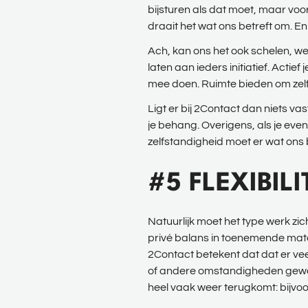
bijsturen als dat moet, maar voor
draait het wat ons betreft om. 
Ach, kan ons het ook schelen, we 
laten aan ieders initiatief. Act
mee doen. Ruimte bieden om zelf
Ligt er bij 2Contact dan niets va
je behang. Overigens, als je eve
zelfstandigheid moet er wat ons be
#5 FLEXIBILI
Natuurlijk moet het type werk zi
privé balans in toenemende mate be
2Contact betekent dat dat er veel
of andere omstandigheden gewoon
heel vaak weer terugkomt: bijvo