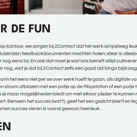
ER DE FUN
 op kantoor, we zorgen bij 2Contact dat het werk simpelweg leuk
ienduizenden feedbackdocumenten mochten halen: sfeer is alles
g eens bij. En ook dat moet je wat ons betreft altijd cultiveren
er nog, wist je dat bij 2Contact zelfs een good old bingo bijdr
n het eens niet per se over werk hoeft te gaan, als digitale v
n stoom afblazen met een potje op de Playstation of een potje ta
Als je maar mogelijkheden biedt om met elkaar plezier te kunnen 
iert. Benoem het succes (wat?), geef het een gezicht (wie?) en leg
en succes vieren is vooral gewoon heel leuk.
EN