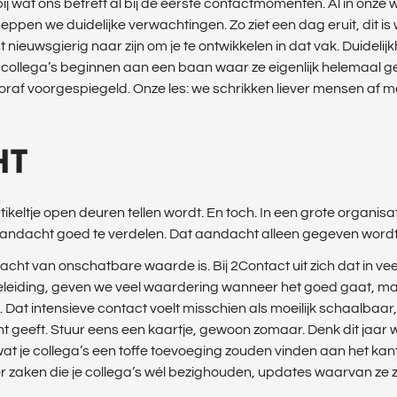
j wat ons betreft al bij de eerste contactmomenten. Al in onze 
ppen we duidelijke verwachtingen. Zo ziet een dag eruit, dit is 
st nieuwsgierig naar zijn om je te ontwikkelen in dat vak. Duideli
 collega’s beginnen aan een baan waar ze eigenlijk helemaal g
raf voorgespiegeld. Onze les: we schrikken liever mensen af me
HT
tikeltje open deuren tellen wordt. En toch. In een grote organisat
e aandacht goed te verdelen. Dat aandacht alleen gegeven wordt
acht van onschatbare waarde is. Bij 2Contact uit zich dat in vee
eleiding, geven we veel waardering wanneer het goed gaat, maar
Dat intensieve contact voelt misschien als moeilijk schaalbaar,
t geeft. Stuur eens een kaartje, gewoon zomaar. Denk dit jaar 
at je collega’s een toffe toevoeging zouden vinden aan het kant
er zaken die je collega’s wél bezighouden, updates waarvan ze 