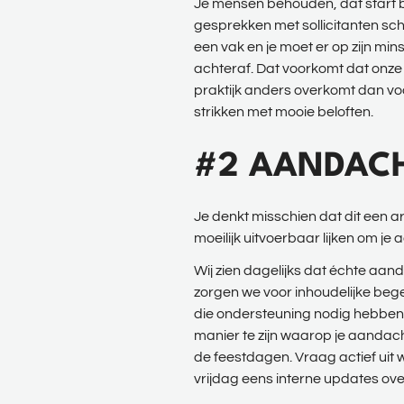
Je mensen behouden, dat start bi
gesprekken met sollicitanten sche
een vak en je moet er op zijn min
achteraf. Dat voorkomt dat onze
praktijk anders overkomt dan voo
strikken met mooie beloften.
#2 AANDAC
Je denkt misschien dat dit een ar
moeilijk uitvoerbaar lijken om j
Wij zien dagelijks dat échte aand
zorgen we voor inhoudelijke beg
die ondersteuning nodig hebben. 
manier te zijn waarop je aandach
de feestdagen. Vraag actief uit w
vrijdag eens interne updates ov