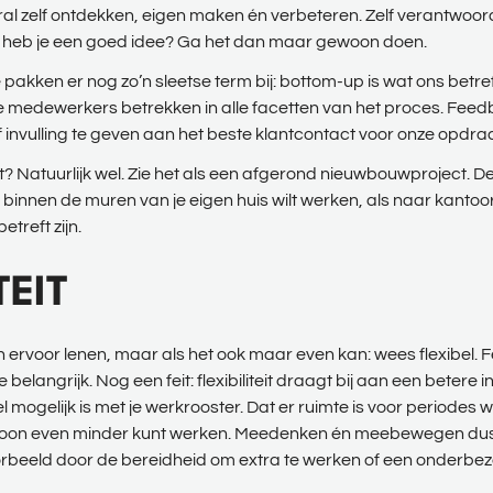
al zelf ontdekken, eigen maken én verbeteren. Zelf verantwoordel
En heb je een goed idee? Ga het dan maar gewoon doen.
pakken er nog zo’n sleetse term bij: bottom-up is wat ons betreft
ief je medewerkers betrekken in alle facetten van het proces. F
 invulling te geven aan het beste klantcontact voor onze opdr
st? Natuurlijk wel. Zie het als een afgerond nieuwbouwproject. De
n binnen de muren van je eigen huis wilt werken, als naar kantoo
treft zijn.
TEIT
ch ervoor lenen, maar als het ook maar even kan: wees flexibel. 
langrijk. Nog een feit: flexibiliteit draagt bij aan een betere in
 mogelijk is met je werkrooster. Dat er ruimte is voor periodes 
 even minder kunt werken. Meedenken én meebewegen dus. Wij z
orbeeld door de bereidheid om extra te werken of een onderbe