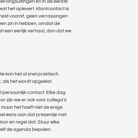
wervingsuitingen én in de eerste
wat het oplevert. Klantcontact is
jkheid vooraf, geen verrassingen
een zin in hebben, omdat de
t een eerlijk verhaal, dan dat we
ie kan het al snel praktisch
, als het wordt opgeëist.
l persoonlijk contact. Elke dag
 zijn we er ook voor collega’s
 maar het hoeft niet de enige
wel eens aan dat presentje met
oor en regel dat. Stuur elke
zelf de agenda bepalen.