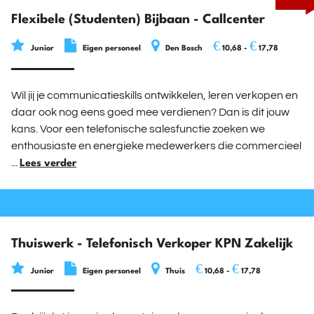
Flexibele (Studenten) Bijbaan - Callcenter
€
€
Junior
Eigen personeel
Den Bosch
10,68 -
17,78
Wil jij je communicatieskills ontwikkelen, leren verkopen en
daar ook nog eens goed mee verdienen? Dan is dit jouw
kans. Voor een telefonische salesfunctie zoeken we
enthousiaste en energieke medewerkers die commercieel
...
Lees verder
Thuiswerk - Telefonisch Verkoper KPN Zakelijk
€
€
Junior
Eigen personeel
Thuis
10,68 -
17,78