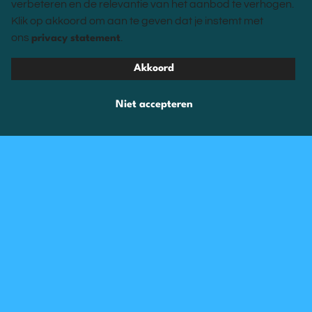
verbeteren en de relevantie van het aanbod te verhogen.
Klik op akkoord om aan te geven dat je instemt met
ons
.
privacy statement
Akkoord
Niet accepteren
Ik ga akkoord met de
.
voorwaarden
Bel me terug