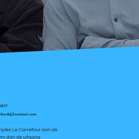
5577
rkenbij2contact.com
mplex Le Carrefour aan de
eem dan de uitgang