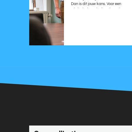
Dan is dit jouw kans. Voor een
telefonische salesfunctie zoeken we
enthousiaste en energieke
medewerkers die commercieel ...
Lees verder