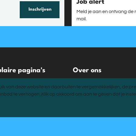
Job alert
Inschrijven
Meld je aan en ontvang de 
mail.
laire pagina's
Over ons
acatures
Over ons
ik van deze website en daarbuiten te vergemakkelijken, de pre
edrijven
Onze visie
anbod te verhogen. Klik op akkoord om aan te geven dat je ins
ingen en trainingen
Team
MVO
es