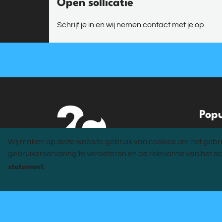
Open sollicatie
Schrijf je in en wij nemen contact met je op.
Popu
Alle v
Wij maken op deze website gebruik van cookies om het gebru
Voor b
gebruikerservaring te verbeteren en de relevantie van het a
Opleid
.
statement
Blog
Locati