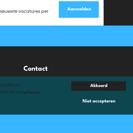
Aanmelden
nieuwste vacatures per
Contact
Contact
staties en
Akkoord
Mail
temt met ons
privacy
Facebook
Instagram
Niet accepteren
Privacy statement
Klachtenprocedure